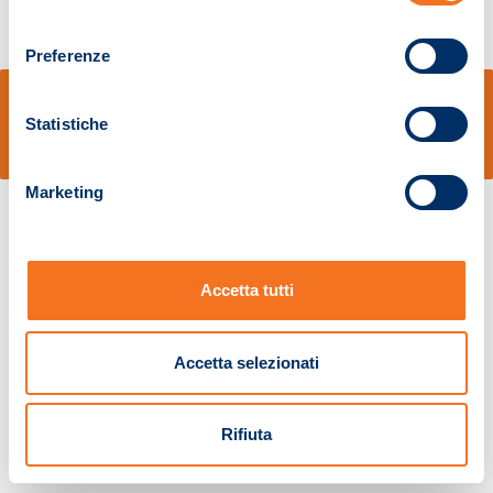
consenso
Preferenze
© Sidal s.r.l. - Via S.Agostino,50, 51100 Pistoia - Cod.Fisc. e Registro Imprese
Pistoia 01680210505 – R.E.A. n.155974 - Cap.Soc. € 2.000.000,00 i.v. La
Statistiche
Società adotta il Codice Etico D.lgs. 231/01
v: 1.10.14
Marketing
Accetta tutti
Accetta selezionati
Rifiuta