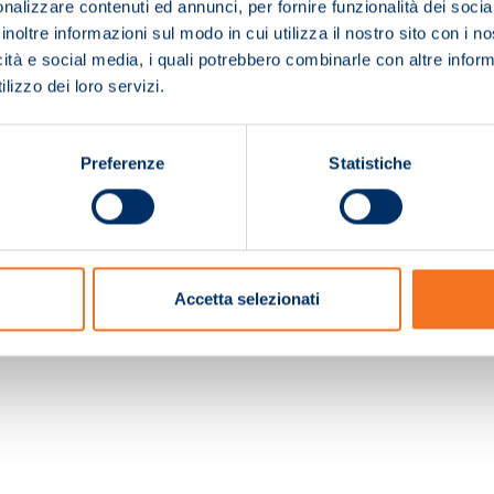
nalizzare contenuti ed annunci, per fornire funzionalità dei socia
inoltre informazioni sul modo in cui utilizza il nostro sito con i 
icità e social media, i quali potrebbero combinarle con altre inform
lizzo dei loro servizi.
Preferenze
Statistiche
c. e Registro Imprese Pistoia 01680210505 – R.E.A. n.155974 - Cap.Soc. € 2.000.000,0
Accetta selezionati