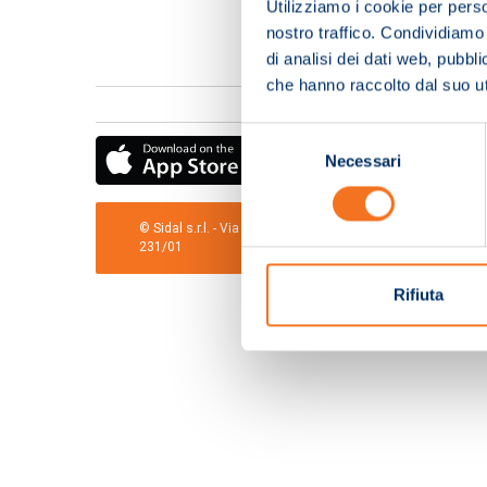
Utilizziamo i cookie per perso
nostro traffico. Condividiamo 
di analisi dei dati web, pubbl
che hanno raccolto dal suo uti
Selezione
Necessari
del
consenso
© Sidal s.r.l. - Via S.Agostino,50, 51100 Pistoia - Cod.Fis
231/01
Rifiuta