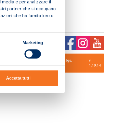
l media e per analizzare il
nostri partner che si occupano
azioni che ha fornito loro o
Marketing
0 i.v. La Società adotta il Codice Etico D.lgs.
v:
1.10.14
Accetta tutti