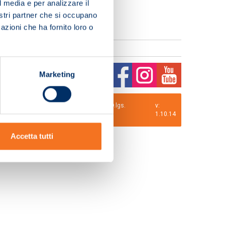
l media e per analizzare il
nostri partner che si occupano
azioni che ha fornito loro o
Marketing
0 i.v. La Società adotta il Codice Etico D.lgs.
v:
1.10.14
Accetta tutti