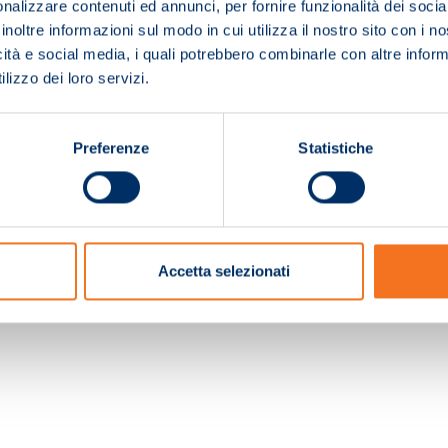
nalizzare contenuti ed annunci, per fornire funzionalità dei socia
inoltre informazioni sul modo in cui utilizza il nostro sito con i 
icità e social media, i quali potrebbero combinarle con altre inform
lizzo dei loro servizi.
Preferenze
Statistiche
c. e Registro Imprese Pistoia 01680210505 – R.E.A. n.155974 - Cap.Soc. € 2.000.000,0
Accetta selezionati