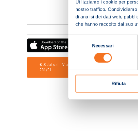
Utilizziamo i cookie per perso
nostro traffico. Condividiamo 
di analisi dei dati web, pubbl
che hanno raccolto dal suo uti
Selezione
Necessari
del
consenso
© Sidal s.r.l. - Via S.Agostino,50, 51100 Pistoia - Cod.Fis
231/01
Rifiuta