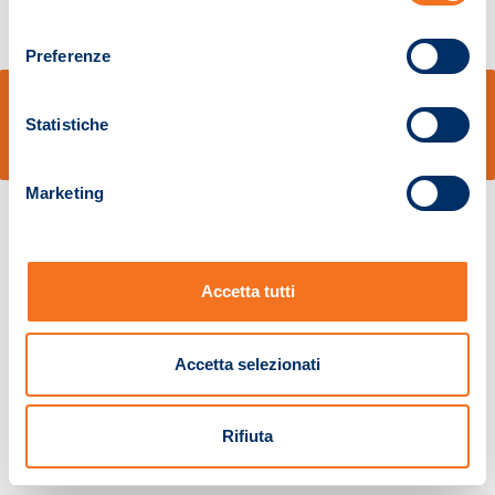
consenso
Preferenze
© Sidal s.r.l. - Via S.Agostino,50, 51100 Pistoia - Cod.Fisc. e Registro Imprese
Pistoia 01680210505 – R.E.A. n.155974 - Cap.Soc. € 2.000.000,00 i.v. La
Statistiche
Società adotta il Codice Etico D.lgs. 231/01
v: 1.10.14
Marketing
Accetta tutti
Accetta selezionati
Rifiuta