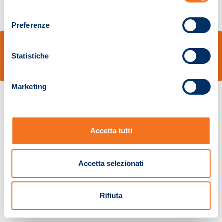
consenso
Preferenze
© Sidal s.r.l. - Via S.Agostino,50, 51100 Pistoia - Cod.Fisc. e Registro Imprese
Pistoia 01680210505 – R.E.A. n.155974 - Cap.Soc. € 2.000.000,00 i.v. La
Statistiche
Società adotta il Codice Etico D.lgs. 231/01
v: 1.10.14
Marketing
Accetta tutti
Accetta selezionati
Rifiuta