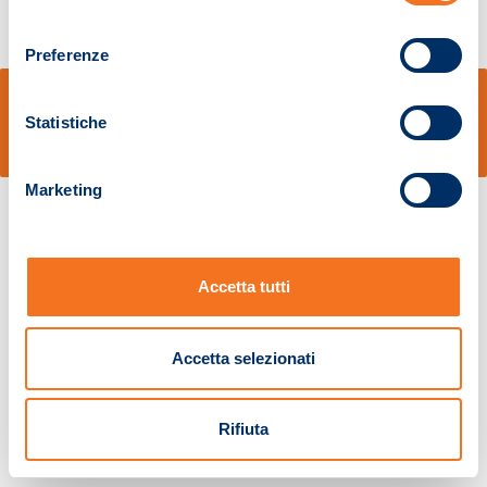
consenso
Preferenze
© Sidal s.r.l. - Via S.Agostino,50, 51100 Pistoia - Cod.Fisc. e Registro Imprese
Pistoia 01680210505 – R.E.A. n.155974 - Cap.Soc. € 2.000.000,00 i.v. La
Statistiche
Società adotta il Codice Etico D.lgs. 231/01
v: 1.10.14
Marketing
Accetta tutti
Accetta selezionati
Rifiuta