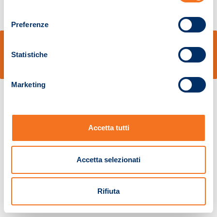
consenso
Preferenze
© Sidal s.r.l. - Via S.Agostino,50, 51100 Pistoia - Cod.Fisc. e Registro Imprese
Pistoia 01680210505 – R.E.A. n.155974 - Cap.Soc. € 2.000.000,00 i.v. La
Statistiche
Società adotta il Codice Etico D.lgs. 231/01
v: 1.10.14
Marketing
Accetta tutti
Accetta selezionati
Rifiuta