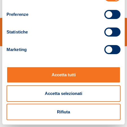
consenso
Preferenze
© Sidal s.r.l. - Via S.Agostino,50, 51100 Pistoia - Cod.Fisc. e Registro Imprese
Pistoia 01680210505 – R.E.A. n.155974 - Cap.Soc. € 2.000.000,00 i.v. La
Statistiche
Società adotta il Codice Etico D.lgs. 231/01
v: 1.10.14
Marketing
Accetta tutti
Accetta selezionati
Rifiuta