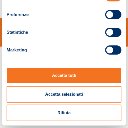
consenso
Preferenze
© Sidal s.r.l. - Via S.Agostino,50, 51100 Pistoia - Cod.Fisc. e Registro Imprese
Pistoia 01680210505 – R.E.A. n.155974 - Cap.Soc. € 2.000.000,00 i.v. La
Statistiche
Società adotta il Codice Etico D.lgs. 231/01
v: 1.10.14
Marketing
Accetta tutti
Accetta selezionati
Rifiuta