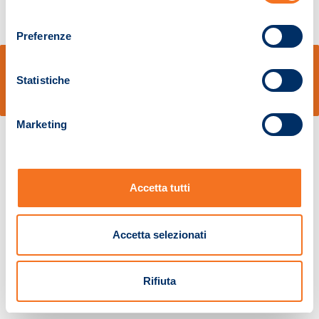
consenso
Preferenze
© Sidal s.r.l. - Via S.Agostino,50, 51100 Pistoia - Cod.Fisc. e Registro Imprese
Pistoia 01680210505 – R.E.A. n.155974 - Cap.Soc. € 2.000.000,00 i.v. La
Statistiche
Società adotta il Codice Etico D.lgs. 231/01
v: 1.10.14
Marketing
Accetta tutti
Accetta selezionati
Rifiuta