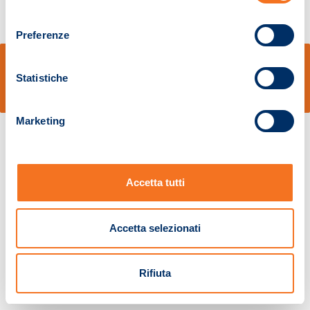
consenso
Preferenze
© Sidal s.r.l. - Via S.Agostino,50, 51100 Pistoia - Cod.Fisc. e Registro Imprese
Pistoia 01680210505 – R.E.A. n.155974 - Cap.Soc. € 2.000.000,00 i.v. La
Statistiche
Società adotta il Codice Etico D.lgs. 231/01
v: 1.10.14
Marketing
Accetta tutti
Accetta selezionati
Rifiuta