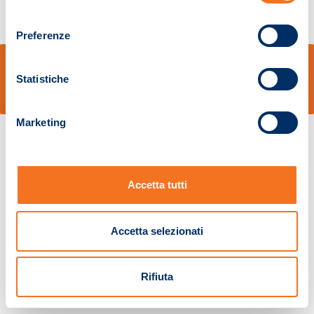
consenso
Preferenze
© Sidal s.r.l. - Via S.Agostino,50, 51100 Pistoia - Cod.Fisc. e Registro Imprese
Pistoia 01680210505 – R.E.A. n.155974 - Cap.Soc. € 2.000.000,00 i.v. La
Statistiche
Società adotta il Codice Etico D.lgs. 231/01
v: 1.10.14
Marketing
Accetta tutti
Accetta selezionati
Rifiuta