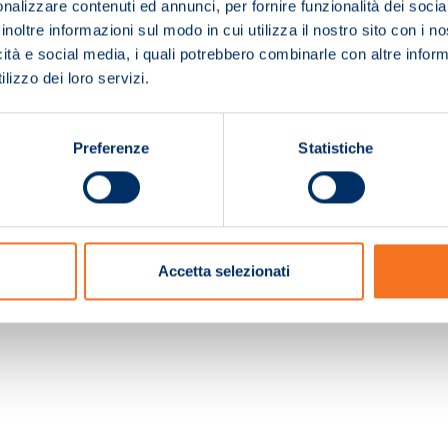
nalizzare contenuti ed annunci, per fornire funzionalità dei socia
inoltre informazioni sul modo in cui utilizza il nostro sito con i 
icità e social media, i quali potrebbero combinarle con altre inform
lizzo dei loro servizi.
Preferenze
Statistiche
c. e Registro Imprese Pistoia 01680210505 – R.E.A. n.155974 - Cap.Soc. € 2.000.000,0
Accetta selezionati