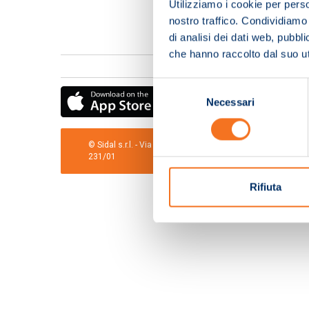
Utilizziamo i cookie per perso
nostro traffico. Condividiamo 
di analisi dei dati web, pubbl
che hanno raccolto dal suo uti
Selezione
Necessari
del
consenso
© Sidal s.r.l. - Via S.Agostino,50, 51100 Pistoia - Cod.Fis
231/01
Rifiuta