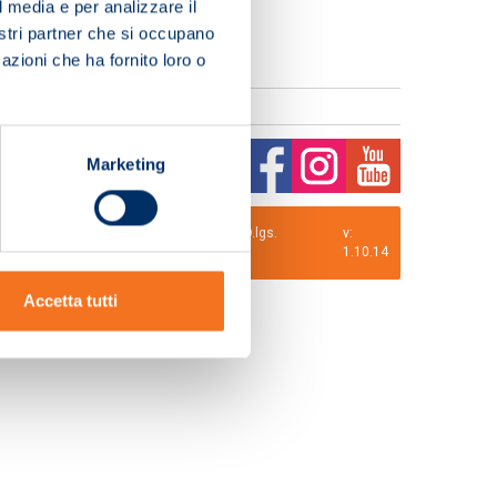
l media e per analizzare il
nostri partner che si occupano
azioni che ha fornito loro o
Marketing
0 i.v. La Società adotta il Codice Etico D.lgs.
v:
1.10.14
Accetta tutti