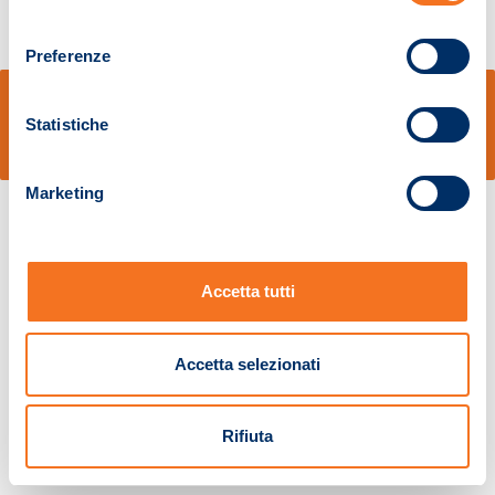
consenso
Preferenze
© Sidal s.r.l. - Via S.Agostino,50, 51100 Pistoia - Cod.Fisc. e Registro Imprese
Pistoia 01680210505 – R.E.A. n.155974 - Cap.Soc. € 2.000.000,00 i.v. La
Statistiche
Società adotta il Codice Etico D.lgs. 231/01
v: 1.10.14
Marketing
Accetta tutti
Accetta selezionati
Rifiuta