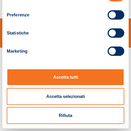
consenso
Preferenze
© Sidal s.r.l. - Via S.Agostino,50, 51100 Pistoia - Cod.Fisc. e Registro Imprese
Pistoia 01680210505 – R.E.A. n.155974 - Cap.Soc. € 2.000.000,00 i.v. La
Statistiche
Società adotta il Codice Etico D.lgs. 231/01
v: 1.10.14
Marketing
Accetta tutti
Accetta selezionati
Rifiuta