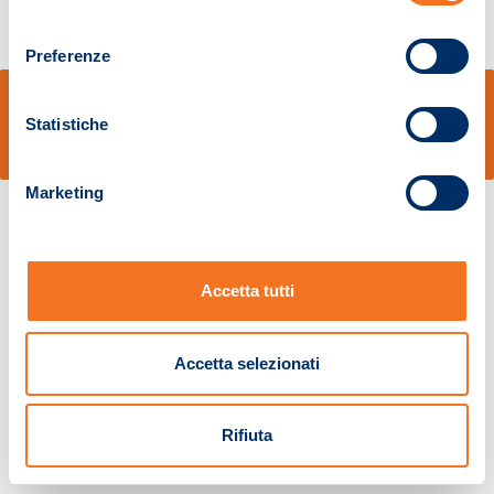
consenso
Preferenze
© Sidal s.r.l. - Via S.Agostino,50, 51100 Pistoia - Cod.Fisc. e Registro Imprese
Pistoia 01680210505 – R.E.A. n.155974 - Cap.Soc. € 2.000.000,00 i.v. La
Statistiche
Società adotta il Codice Etico D.lgs. 231/01
v: 1.10.14
Marketing
Accetta tutti
Accetta selezionati
Rifiuta