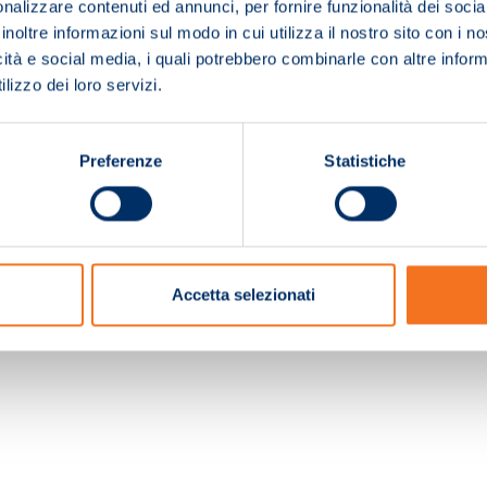
nalizzare contenuti ed annunci, per fornire funzionalità dei socia
inoltre informazioni sul modo in cui utilizza il nostro sito con i 
icità e social media, i quali potrebbero combinarle con altre inform
lizzo dei loro servizi.
Preferenze
Statistiche
c. e Registro Imprese Pistoia 01680210505 – R.E.A. n.155974 - Cap.Soc. € 2.000.000,0
Accetta selezionati