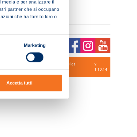
l media e per analizzare il
nostri partner che si occupano
azioni che ha fornito loro o
Marketing
0 i.v. La Società adotta il Codice Etico D.lgs.
v:
1.10.14
Accetta tutti