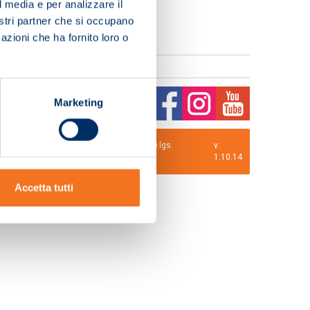
l media e per analizzare il
nostri partner che si occupano
azioni che ha fornito loro o
Marketing
0 i.v. La Società adotta il Codice Etico D.lgs.
v:
1.10.14
Accetta tutti