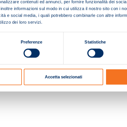
nalizzare contenuti ed annunci, per fornire funzionalità dei socia
inoltre informazioni sul modo in cui utilizza il nostro sito con i 
icità e social media, i quali potrebbero combinarle con altre inform
lizzo dei loro servizi.
Preferenze
Statistiche
c. e Registro Imprese Pistoia 01680210505 – R.E.A. n.155974 - Cap.Soc. € 2.000.000,0
Accetta selezionati