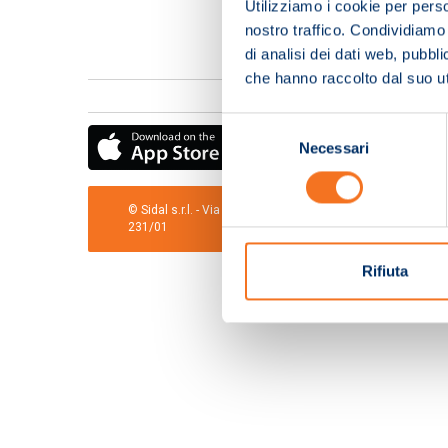
Utilizziamo i cookie per perso
nostro traffico. Condividiamo 
di analisi dei dati web, pubbl
che hanno raccolto dal suo uti
Selezione
Necessari
del
consenso
© Sidal s.r.l. - Via S.Agostino,50, 51100 Pistoia - Cod.Fis
231/01
Rifiuta