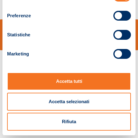
consenso
Preferenze
© Sidal s.r.l. - Via S.Agostino,50, 51100 Pistoia - Cod.Fisc. e Registro Imprese
Pistoia 01680210505 – R.E.A. n.155974 - Cap.Soc. € 2.000.000,00 i.v. La
Statistiche
Società adotta il Codice Etico D.lgs. 231/01
v: 1.10.14
Marketing
Accetta tutti
Accetta selezionati
Rifiuta