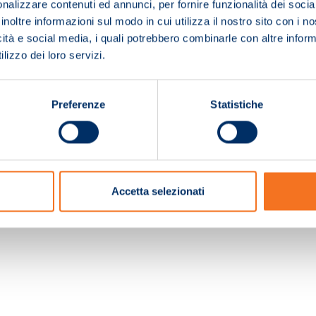
nalizzare contenuti ed annunci, per fornire funzionalità dei socia
inoltre informazioni sul modo in cui utilizza il nostro sito con i 
icità e social media, i quali potrebbero combinarle con altre inform
lizzo dei loro servizi.
Preferenze
Statistiche
c. e Registro Imprese Pistoia 01680210505 – R.E.A. n.155974 - Cap.Soc. € 2.000.000,0
Accetta selezionati