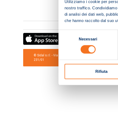
Utilizziamo i cookie per perso
nostro traffico. Condividiamo 
di analisi dei dati web, pubbl
che hanno raccolto dal suo uti
Selezione
Necessari
del
consenso
© Sidal s.r.l. - Via S.Agostino,50, 51100 Pistoia - Cod.Fis
231/01
Rifiuta