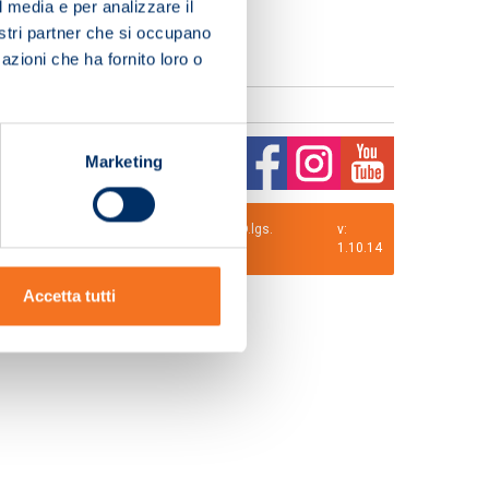
l media e per analizzare il
nostri partner che si occupano
azioni che ha fornito loro o
Marketing
0 i.v. La Società adotta il Codice Etico D.lgs.
v:
1.10.14
Accetta tutti