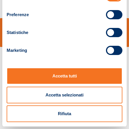
consenso
Preferenze
© Sidal s.r.l. - Via S.Agostino,50, 51100 Pistoia - Cod.Fisc. e Registro Imprese
Pistoia 01680210505 – R.E.A. n.155974 - Cap.Soc. € 2.000.000,00 i.v. La
Statistiche
Società adotta il Codice Etico D.lgs. 231/01
v: 1.10.14
Marketing
Accetta tutti
Accetta selezionati
Rifiuta