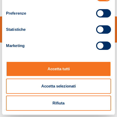
consenso
Preferenze
© Sidal s.r.l. - Via S.Agostino,50, 51100 Pistoia - Cod.Fisc. e Registro Imprese
Pistoia 01680210505 – R.E.A. n.155974 - Cap.Soc. € 2.000.000,00 i.v. La
Statistiche
Società adotta il Codice Etico D.lgs. 231/01
v: 1.10.14
Marketing
Accetta tutti
Accetta selezionati
Rifiuta