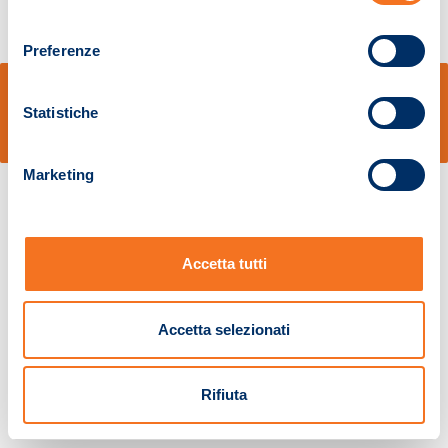
consenso
Preferenze
© Sidal s.r.l. - Via S.Agostino,50, 51100 Pistoia - Cod.Fisc. e Registro Imprese
Pistoia 01680210505 – R.E.A. n.155974 - Cap.Soc. € 2.000.000,00 i.v. La
Statistiche
Società adotta il Codice Etico D.lgs. 231/01
v: 1.10.14
Marketing
Accetta tutti
Accetta selezionati
Rifiuta