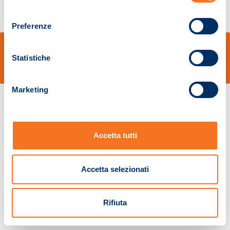
consenso
Preferenze
© Sidal s.r.l. - Via S.Agostino,50, 51100 Pistoia - Cod.Fisc. e Registro Imprese
Pistoia 01680210505 – R.E.A. n.155974 - Cap.Soc. € 2.000.000,00 i.v. La
Statistiche
Società adotta il Codice Etico D.lgs. 231/01
v: 1.10.14
Marketing
Accetta tutti
Accetta selezionati
Rifiuta