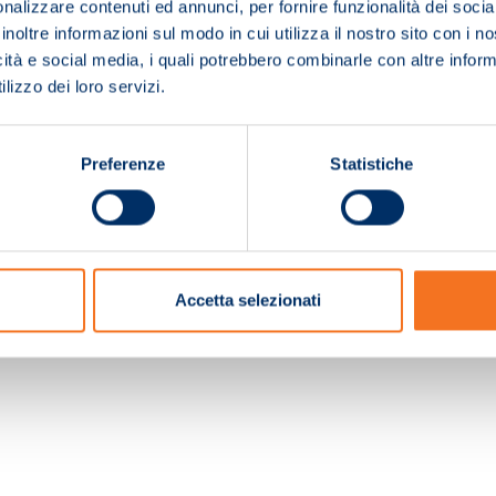
nalizzare contenuti ed annunci, per fornire funzionalità dei socia
inoltre informazioni sul modo in cui utilizza il nostro sito con i 
icità e social media, i quali potrebbero combinarle con altre inform
lizzo dei loro servizi.
Preferenze
Statistiche
c. e Registro Imprese Pistoia 01680210505 – R.E.A. n.155974 - Cap.Soc. € 2.000.000,0
Accetta selezionati