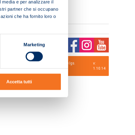
l media e per analizzare il
nostri partner che si occupano
azioni che ha fornito loro o
Marketing
0 i.v. La Società adotta il Codice Etico D.lgs.
v:
1.10.14
Accetta tutti