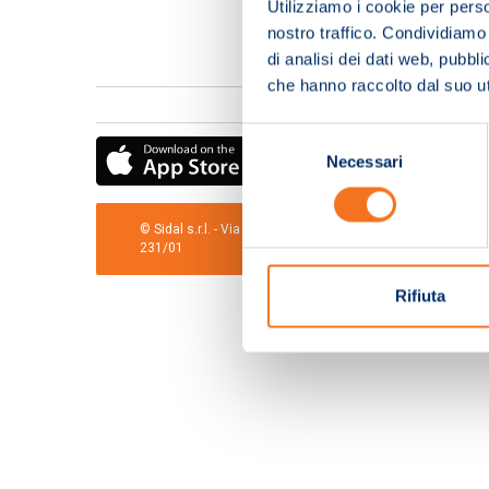
Utilizziamo i cookie per perso
nostro traffico. Condividiamo 
di analisi dei dati web, pubbl
che hanno raccolto dal suo uti
Selezione
Necessari
del
consenso
© Sidal s.r.l. - Via S.Agostino,50, 51100 Pistoia - Cod.Fis
231/01
Rifiuta