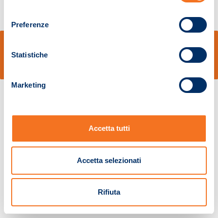
consenso
Preferenze
© Sidal s.r.l. - Via S.Agostino,50, 51100 Pistoia - Cod.Fisc. e Registro Imprese
Pistoia 01680210505 – R.E.A. n.155974 - Cap.Soc. € 2.000.000,00 i.v. La
Statistiche
Società adotta il Codice Etico D.lgs. 231/01
v: 1.10.14
Marketing
Accetta tutti
Accetta selezionati
Rifiuta