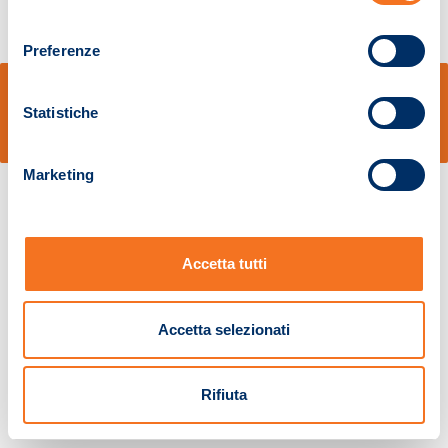
consenso
Preferenze
© Sidal s.r.l. - Via S.Agostino,50, 51100 Pistoia - Cod.Fisc. e Registro Imprese
Pistoia 01680210505 – R.E.A. n.155974 - Cap.Soc. € 2.000.000,00 i.v. La
Statistiche
Società adotta il Codice Etico D.lgs. 231/01
v: 1.10.14
Marketing
Accetta tutti
Accetta selezionati
Rifiuta