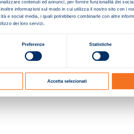
nalizzare contenuti ed annunci, per fornire funzionalità dei socia
inoltre informazioni sul modo in cui utilizza il nostro sito con i 
icità e social media, i quali potrebbero combinarle con altre inform
lizzo dei loro servizi.
Preferenze
Statistiche
c. e Registro Imprese Pistoia 01680210505 – R.E.A. n.155974 - Cap.Soc. € 2.000.000,0
Accetta selezionati