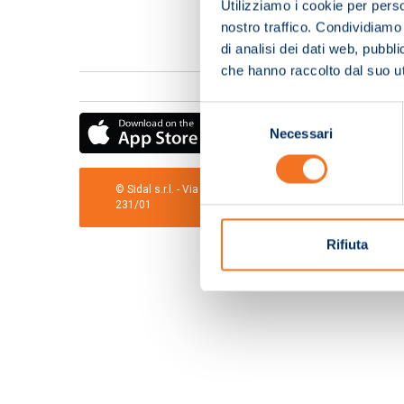
Utilizziamo i cookie per perso
nostro traffico. Condividiamo 
di analisi dei dati web, pubbl
che hanno raccolto dal suo uti
Selezione
Necessari
del
consenso
© Sidal s.r.l. - Via S.Agostino,50, 51100 Pistoia - Cod.Fis
231/01
Rifiuta