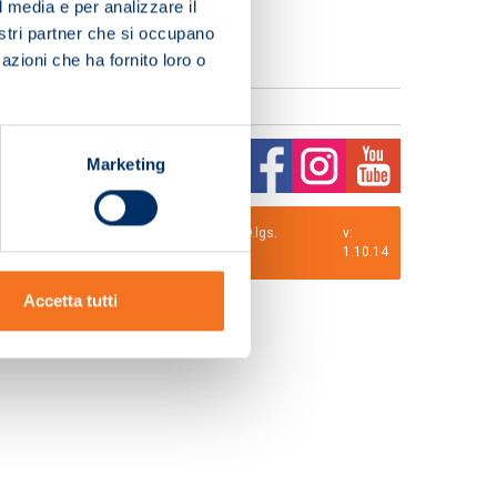
l media e per analizzare il
nostri partner che si occupano
azioni che ha fornito loro o
Marketing
0 i.v. La Società adotta il Codice Etico D.lgs.
v:
1.10.14
Accetta tutti