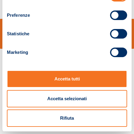
consenso
Preferenze
© Sidal s.r.l. - Via S.Agostino,50, 51100 Pistoia - Cod.Fisc. e Registro Imprese
Pistoia 01680210505 – R.E.A. n.155974 - Cap.Soc. € 2.000.000,00 i.v. La
Statistiche
Società adotta il Codice Etico D.lgs. 231/01
v: 1.10.14
Marketing
Accetta tutti
Accetta selezionati
Rifiuta