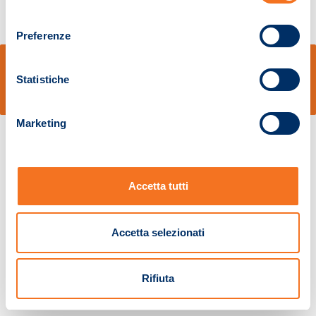
consenso
Preferenze
© Sidal s.r.l. - Via S.Agostino,50, 51100 Pistoia - Cod.Fisc. e Registro Imprese
Pistoia 01680210505 – R.E.A. n.155974 - Cap.Soc. € 2.000.000,00 i.v. La
Statistiche
Società adotta il Codice Etico D.lgs. 231/01
v: 1.10.14
Marketing
Accetta tutti
Accetta selezionati
Rifiuta