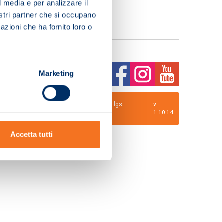
l media e per analizzare il
nostri partner che si occupano
azioni che ha fornito loro o
Marketing
0 i.v. La Società adotta il Codice Etico D.lgs.
v:
1.10.14
Accetta tutti