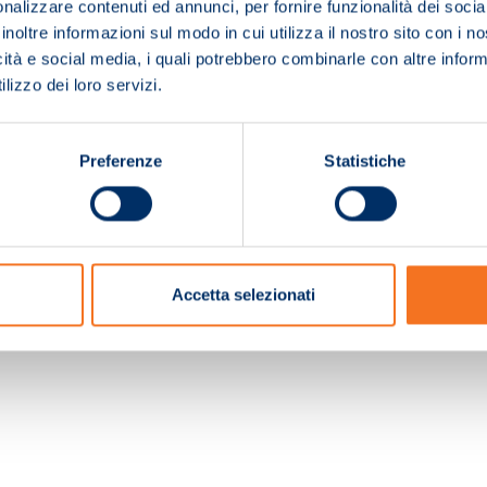
nalizzare contenuti ed annunci, per fornire funzionalità dei socia
inoltre informazioni sul modo in cui utilizza il nostro sito con i 
icità e social media, i quali potrebbero combinarle con altre inform
lizzo dei loro servizi.
Preferenze
Statistiche
c. e Registro Imprese Pistoia 01680210505 – R.E.A. n.155974 - Cap.Soc. € 2.000.000,0
Accetta selezionati