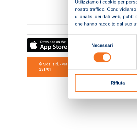
Utilizziamo i cookie per perso
nostro traffico. Condividiamo 
di analisi dei dati web, pubbl
che hanno raccolto dal suo uti
Selezione
Necessari
del
consenso
© Sidal s.r.l. - Via S.Agostino,50, 51100 Pistoia - Cod.Fis
231/01
Rifiuta