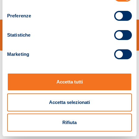
consenso
Preferenze
© Sidal s.r.l. - Via S.Agostino,50, 51100 Pistoia - Cod.Fisc. e Registro Imprese
Pistoia 01680210505 – R.E.A. n.155974 - Cap.Soc. € 2.000.000,00 i.v. La
Statistiche
Società adotta il Codice Etico D.lgs. 231/01
v: 1.10.14
Marketing
Accetta tutti
Accetta selezionati
Rifiuta