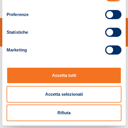
consenso
Preferenze
© Sidal s.r.l. - Via S.Agostino,50, 51100 Pistoia - Cod.Fisc. e Registro Imprese
Pistoia 01680210505 – R.E.A. n.155974 - Cap.Soc. € 2.000.000,00 i.v. La
Statistiche
Società adotta il Codice Etico D.lgs. 231/01
v: 1.10.14
Marketing
Accetta tutti
Accetta selezionati
Rifiuta