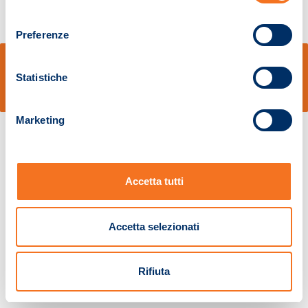
consenso
Preferenze
© Sidal s.r.l. - Via S.Agostino,50, 51100 Pistoia - Cod.Fisc. e Registro Imprese
Pistoia 01680210505 – R.E.A. n.155974 - Cap.Soc. € 2.000.000,00 i.v. La
Statistiche
Società adotta il Codice Etico D.lgs. 231/01
v: 1.10.14
Marketing
Accetta tutti
Accetta selezionati
Rifiuta