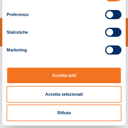
consenso
Preferenze
© Sidal s.r.l. - Via S.Agostino,50, 51100 Pistoia - Cod.Fisc. e Registro Imprese
Pistoia 01680210505 – R.E.A. n.155974 - Cap.Soc. € 2.000.000,00 i.v. La
Statistiche
Società adotta il Codice Etico D.lgs. 231/01
v: 1.10.14
Marketing
Accetta tutti
Accetta selezionati
Rifiuta