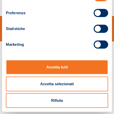
consenso
Preferenze
© Sidal s.r.l. - Via S.Agostino,50, 51100 Pistoia - Cod.Fisc. e Registro Imprese
Pistoia 01680210505 – R.E.A. n.155974 - Cap.Soc. € 2.000.000,00 i.v. La
Statistiche
Società adotta il Codice Etico D.lgs. 231/01
v: 1.10.14
Marketing
Accetta tutti
Accetta selezionati
Rifiuta