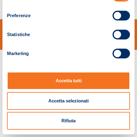
consenso
Preferenze
© Sidal s.r.l. - Via S.Agostino,50, 51100 Pistoia - Cod.Fisc. e Registro Imprese
Pistoia 01680210505 – R.E.A. n.155974 - Cap.Soc. € 2.000.000,00 i.v. La
Statistiche
Società adotta il Codice Etico D.lgs. 231/01
v: 1.10.14
Marketing
Accetta tutti
Accetta selezionati
Rifiuta