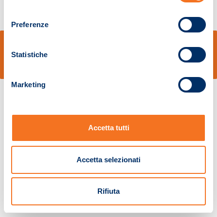
consenso
Preferenze
© Sidal s.r.l. - Via S.Agostino,50, 51100 Pistoia - Cod.Fisc. e Registro Imprese
Pistoia 01680210505 – R.E.A. n.155974 - Cap.Soc. € 2.000.000,00 i.v. La
Statistiche
Società adotta il Codice Etico D.lgs. 231/01
v: 1.10.14
Marketing
Accetta tutti
Accetta selezionati
Rifiuta