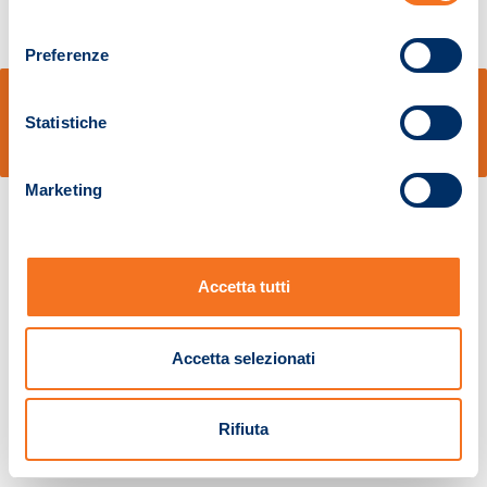
consenso
Preferenze
© Sidal s.r.l. - Via S.Agostino,50, 51100 Pistoia - Cod.Fisc. e Registro Imprese
Pistoia 01680210505 – R.E.A. n.155974 - Cap.Soc. € 2.000.000,00 i.v. La
Statistiche
Società adotta il Codice Etico D.lgs. 231/01
v: 1.10.14
Marketing
Accetta tutti
Accetta selezionati
Rifiuta