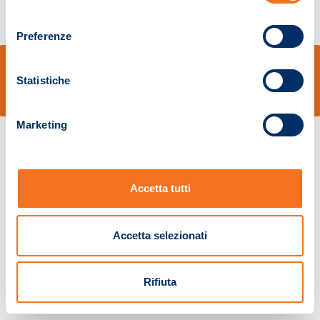
consenso
Preferenze
© Sidal s.r.l. - Via S.Agostino,50, 51100 Pistoia - Cod.Fisc. e Registro Imprese
Pistoia 01680210505 – R.E.A. n.155974 - Cap.Soc. € 2.000.000,00 i.v. La
Statistiche
Società adotta il Codice Etico D.lgs. 231/01
v: 1.10.14
Marketing
Accetta tutti
Accetta selezionati
Rifiuta