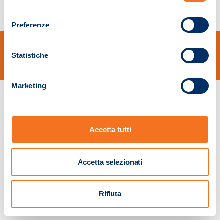
consenso
Preferenze
© Sidal s.r.l. - Via S.Agostino,50, 51100 Pistoia - Cod.Fisc. e Registro Imprese
Pistoia 01680210505 – R.E.A. n.155974 - Cap.Soc. € 2.000.000,00 i.v. La
Statistiche
Società adotta il Codice Etico D.lgs. 231/01
v: 1.10.14
Marketing
Accetta tutti
Accetta selezionati
Rifiuta