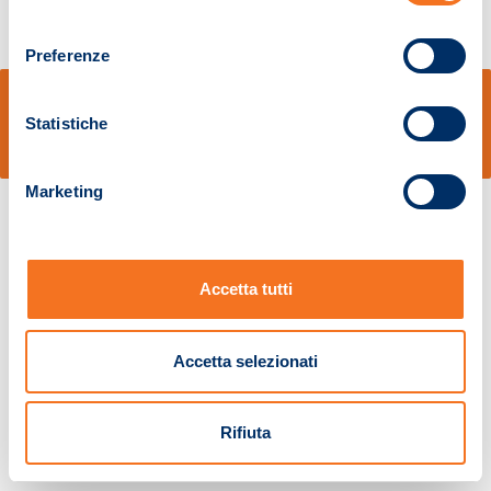
consenso
Preferenze
© Sidal s.r.l. - Via S.Agostino,50, 51100 Pistoia - Cod.Fisc. e Registro Imprese
Pistoia 01680210505 – R.E.A. n.155974 - Cap.Soc. € 2.000.000,00 i.v. La
Statistiche
Società adotta il Codice Etico D.lgs. 231/01
v: 1.10.14
Marketing
Accetta tutti
Accetta selezionati
Rifiuta