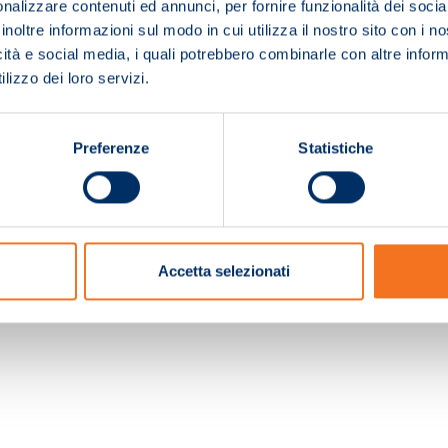
nalizzare contenuti ed annunci, per fornire funzionalità dei socia
inoltre informazioni sul modo in cui utilizza il nostro sito con i 
icità e social media, i quali potrebbero combinarle con altre inform
lizzo dei loro servizi.
Preferenze
Statistiche
c. e Registro Imprese Pistoia 01680210505 – R.E.A. n.155974 - Cap.Soc. € 2.000.000,0
Accetta selezionati