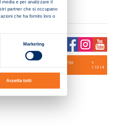
l media e per analizzare il
nostri partner che si occupano
azioni che ha fornito loro o
Marketing
0 i.v. La Società adotta il Codice Etico D.lgs.
v:
1.10.14
Accetta tutti