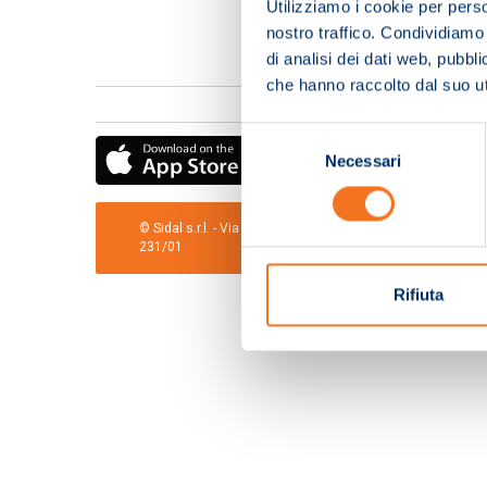
Utilizziamo i cookie per perso
nostro traffico. Condividiamo 
di analisi dei dati web, pubbl
che hanno raccolto dal suo uti
Selezione
Necessari
del
consenso
© Sidal s.r.l. - Via S.Agostino,50, 51100 Pistoia - Cod.Fis
231/01
Rifiuta