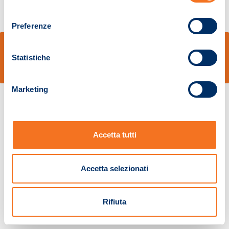
consenso
Preferenze
© Sidal s.r.l. - Via S.Agostino,50, 51100 Pistoia - Cod.Fisc. e Registro Imprese
Pistoia 01680210505 – R.E.A. n.155974 - Cap.Soc. € 2.000.000,00 i.v. La
Statistiche
Società adotta il Codice Etico D.lgs. 231/01
v: 1.10.14
Marketing
Accetta tutti
Accetta selezionati
Rifiuta