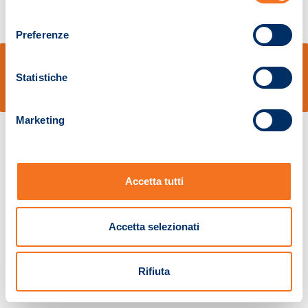
consenso
Preferenze
© Sidal s.r.l. - Via S.Agostino,50, 51100 Pistoia - Cod.Fisc. e Registro Imprese
Pistoia 01680210505 – R.E.A. n.155974 - Cap.Soc. € 2.000.000,00 i.v. La
Statistiche
Società adotta il Codice Etico D.lgs. 231/01
v: 1.10.14
Marketing
Accetta tutti
Accetta selezionati
Rifiuta