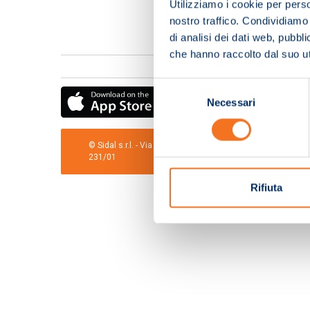
Utilizziamo i cookie per perso
nostro traffico. Condividiamo 
di analisi dei dati web, pubbl
che hanno raccolto dal suo uti
Selezione
Necessari
del
consenso
© Sidal s.r.l. - Via S.Agostino,50, 51100 Pistoia - Cod.Fis
231/01
Rifiuta