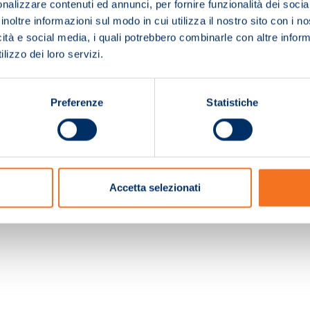
nalizzare contenuti ed annunci, per fornire funzionalità dei socia
inoltre informazioni sul modo in cui utilizza il nostro sito con i 
icità e social media, i quali potrebbero combinarle con altre inform
lizzo dei loro servizi.
Preferenze
Statistiche
c. e Registro Imprese Pistoia 01680210505 – R.E.A. n.155974 - Cap.Soc. € 2.000.000,0
Accetta selezionati