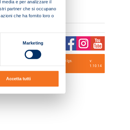
l media e per analizzare il
nostri partner che si occupano
azioni che ha fornito loro o
Marketing
0 i.v. La Società adotta il Codice Etico D.lgs.
v:
1.10.14
Accetta tutti