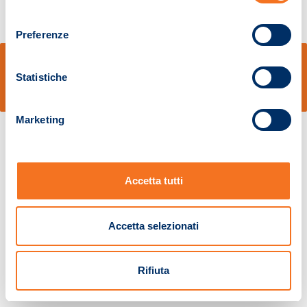
consenso
Preferenze
© Sidal s.r.l. - Via S.Agostino,50, 51100 Pistoia - Cod.Fisc. e Registro Imprese
Pistoia 01680210505 – R.E.A. n.155974 - Cap.Soc. € 2.000.000,00 i.v. La
Statistiche
Società adotta il Codice Etico D.lgs. 231/01
v: 1.10.14
Marketing
Accetta tutti
Accetta selezionati
Rifiuta