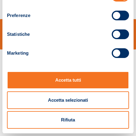
consenso
Preferenze
© Sidal s.r.l. - Via S.Agostino,50, 51100 Pistoia - Cod.Fisc. e Registro Imprese
Pistoia 01680210505 – R.E.A. n.155974 - Cap.Soc. € 2.000.000,00 i.v. La
Statistiche
Società adotta il Codice Etico D.lgs. 231/01
v: 1.10.14
Marketing
Accetta tutti
Accetta selezionati
Rifiuta