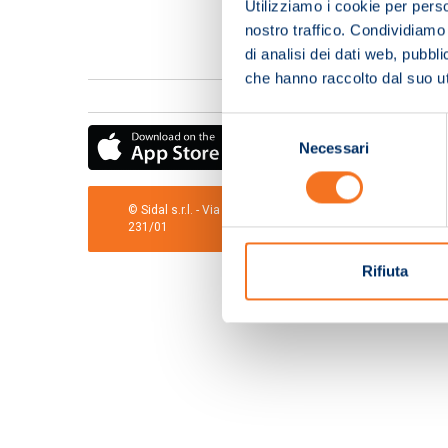
Utilizziamo i cookie per perso
nostro traffico. Condividiamo 
di analisi dei dati web, pubbl
che hanno raccolto dal suo uti
Selezione
Necessari
del
consenso
© Sidal s.r.l. - Via S.Agostino,50, 51100 Pistoia - Cod.Fis
231/01
Rifiuta