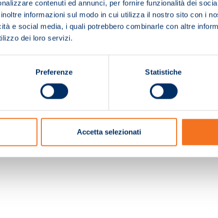
nalizzare contenuti ed annunci, per fornire funzionalità dei socia
inoltre informazioni sul modo in cui utilizza il nostro sito con i 
icità e social media, i quali potrebbero combinarle con altre inform
lizzo dei loro servizi.
Preferenze
Statistiche
c. e Registro Imprese Pistoia 01680210505 – R.E.A. n.155974 - Cap.Soc. € 2.000.000,0
Accetta selezionati