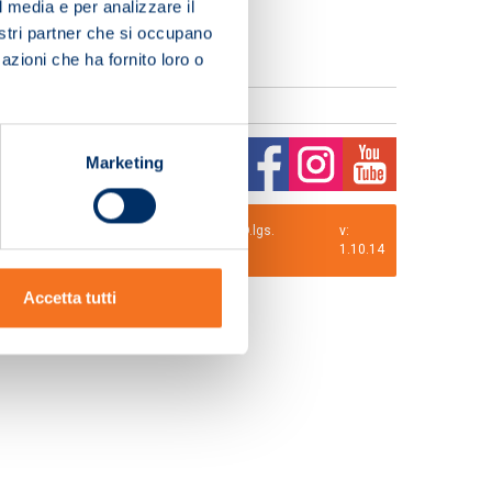
l media e per analizzare il
nostri partner che si occupano
azioni che ha fornito loro o
Marketing
0 i.v. La Società adotta il Codice Etico D.lgs.
v:
1.10.14
Accetta tutti