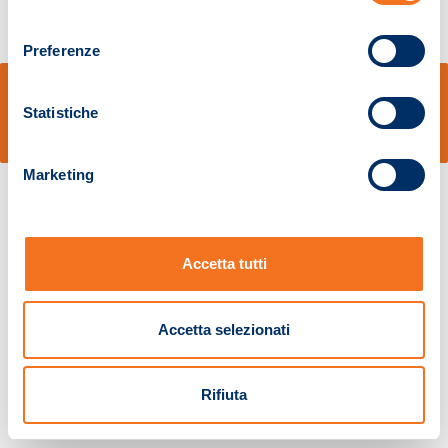
consenso
Preferenze
© Sidal s.r.l. - Via S.Agostino,50, 51100 Pistoia - Cod.Fisc. e Registro Imprese
Pistoia 01680210505 – R.E.A. n.155974 - Cap.Soc. € 2.000.000,00 i.v. La
Statistiche
Società adotta il Codice Etico D.lgs. 231/01
v: 1.10.14
Marketing
Accetta tutti
Accetta selezionati
Rifiuta